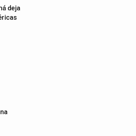
má deja
éricas
ana