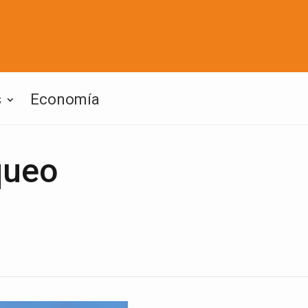
s
Economía
queo