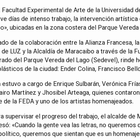
a Facultad Experimental de Arte de la Universidad 
e días de intenso trabajo, la intervención artística 
», ubicadas en la zona costera del Parque Vereda 
ltado de la colaboración entre la Alianza Francesa, l
de LUZ y la Alcaldía de Maracaibo a través de la Fu
ado del Parque Vereda del Lago (Sedevel), rinde h
lásticos de la ciudad: Ender Colina, Francisco Bello
 estuvo a cargo de Enrique Sulbarán, Verónica Frías
Jairo Martínez y Jhosibel Arteaga, quienes contaron
e de la FEDA y uno de los artistas homenajeados.
ra supervisar el progreso del trabajo, el alcalde de
esó: «Cuando la gente vea las letras, no queremos 
político, queremos que sientan que es un homenaje a