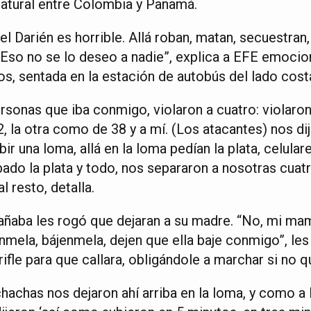
 natural entre Colombia y Panamá.
el Darién es horrible. Allá roban, matan, secuestran,
. Eso no se lo deseo a nadie”, explica a EFE emoci
s, sentada en la estación de autobús del lado cost
rsonas que iba conmigo, violaron a cuatro: violaron
, la otra como de 38 y a mí. (Los atacantes) nos di
ir una loma, allá en la loma pedían la plata, celula
ado la plata y todo, nos separaron a nosotras cuatr
 resto, detalla.
añaba les rogó que dejaran a su madre. “No, mi ma
enmela, bájenmela, dejen que ella baje conmigo”, les
ifle para que callara, obligándole a marchar si no q
chachas nos dejaron ahí arriba en la loma, y como a