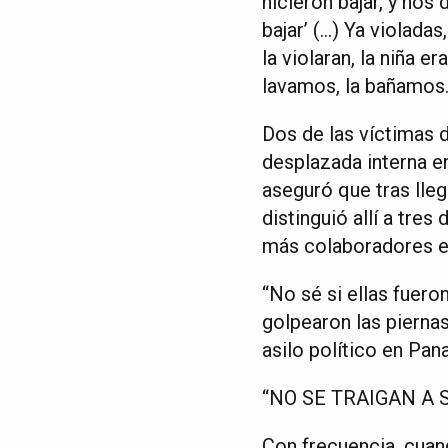
hicieron bajar, y nos
bajar’ (…) Ya violadas
la violaran, la niña 
lavamos, la bañamos. 
Dos de las víctimas d
desplazada interna en
aseguró que tras lleg
distinguió allí a tre
más colaboradores en
“No sé si ellas fuero
golpearon las pierna
asilo político en Pa
“NO SE TRAIGAN A 
Con frecuencia, cuan