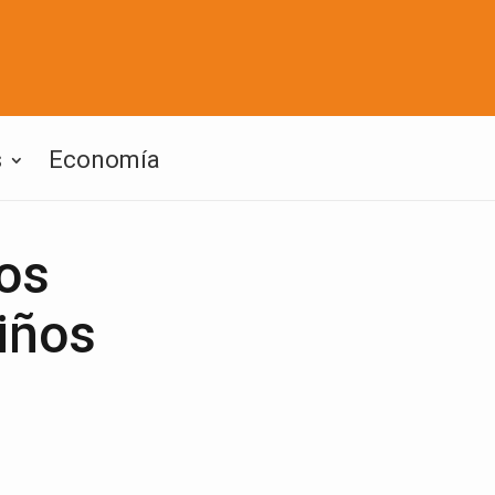
s
Economía
nos
iños