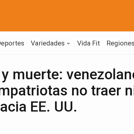
Deportes
Variedades
Vida Fit
Regione
s y muerte: venezola
mpatriotas no traer n
hacia EE. UU.