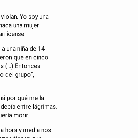
 violan. Yo soy una
onada una mujer
arricense.
 a una niña de 14
jeron que en cinco
res (…) Entonces
o del grupo”,
má por qué me la
 decía entre lágrimas.
uería morir.
 la hora y media nos