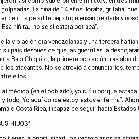
 dijeron ‘así como subieron en 5 minutos, en tres mi
, golpeadas. La niña de 14 años lloraba, gritaba, que
era virgen. La peladita bajó toda ensangrentada y nos
Esa niñita… no sé si estará por acá”.
e la violación era venezolanas y una tercera haitia
 su país después de que las guerrillas la despojaran
ar a Bajo Chiquito, la primera población tras abando
s de los atacantes. No se atrevió a denunciarlos, te
tre ellos.
n al médico (en el poblado), yo sí fui porque estab
s y todo. Yo aquí donde estoy, estoy enferma”. Aho
namá o Costa Rica, incapaz de seguir hacia Estados 
SUS HIJOS”
do tienen la oportunidad, los venezolanos se sitúan