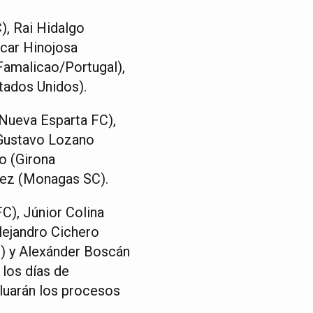
), Rai Hidalgo
car Hinojosa
Famalicao/Portugal),
tados Unidos).
Nueva Esparta FC),
 Gustavo Lozano
o (Girona
nez (Monagas SC).
C), Júnior Colina
lejandro Cichero
) y Alexánder Boscán
 los días de
luarán los procesos