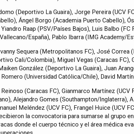
domo (Deportivo La Guaira), Jorge Pereira (UCV FC
bello), Ángel Borgo (Academia Puerto Cabello), Ós
 Yiandro Raap (PSV/Países Bajos), Luis Balbo (FC 
 Vallecano/España), Pablo Ibarra (IMG Academy/Es
vanny Sequera (Metropolitanos FC), José Correa (
rtivo Cali/Colombia), Miguel Vegas (Caracas FC),
 Maiken González (Deportivo La Guaira), Juan Arang
Romero (Universidad Católica/Chile), David Martí
 Reinoso (Caracas FC), Gianmarco Martínez (UCV F
ano), Alejandro Gomes (Southampton/Inglaterra), A
Enmanuel Meléndez (UCV FC), Frangel Huice (UCV FC
ecibieron la convocatoria para sumarse al grupo en
acas donde el cuerpo técnico y el área médica eva
cuperaciones.