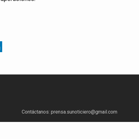
Contáctanos:
prensa.sunoticiero@gmail.com
¿Quieres anunciar con nosotros?
Escríbenos a:
mercadeo.sunoticiero@gmail.com