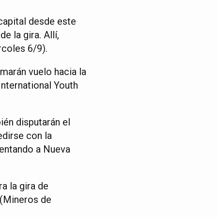
capital desde este
 la gira. Allí,
rcoles 6/9).
marán vuelo hacia la
International Youth
ién disputarán el
edirse con la
frentando a Nueva
a la gira de
 (Mineros de