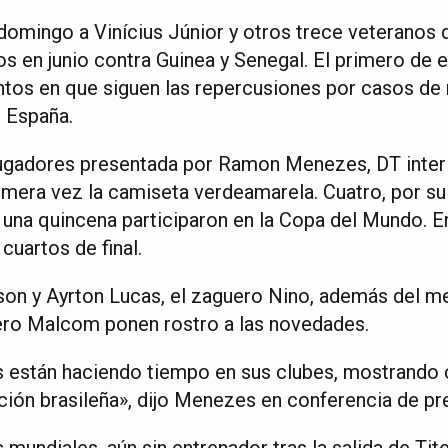
domingo a Vinícius Júnior y otros trece veteranos 
s en junio contra Guinea y Senegal. El primero de e
os en que siguen las repercusiones por casos de 
 España.
 jugadores presentada por Ramon Menezes, DT interi
imera vez la camiseta verdeamarela. Cuatro, por su 
 una quincena participaron en la Copa del Mundo. En
cuartos de final.
son y Ayrton Lucas, el zaguero Nino, además del 
tero Malcom ponen rostro a las novedades.
 están haciendo tiempo en sus clubes, mostrando 
ción brasileña», dijo Menezes en conferencia de pr
undiales, aún sin entrenador tras la salida de Tite