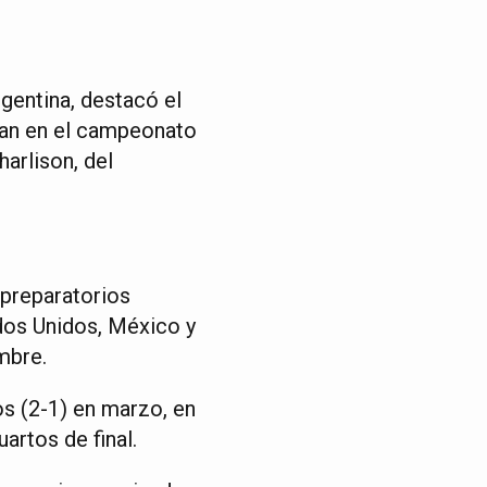
gentina, destacó el
gan en el campeonato
arlison, del
 preparatorios
ados Unidos, México y
mbre.
os (2-1) en marzo, en
artos de final.