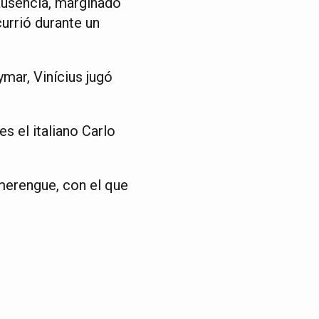
ausencia, marginado
currió durante un
ymar, Vinícius jugó
s el italiano Carlo
 merengue, con el que