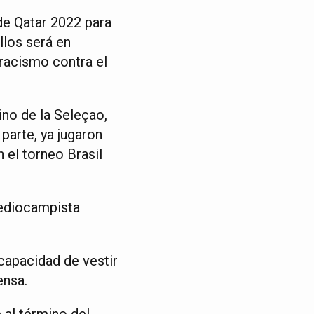
de Qatar 2022 para
llos será en
racismo contra el
no de la Seleçao,
parte, ya jugaron
 el torneo Brasil
mediocampista
capacidad de vestir
ensa.
 al término del