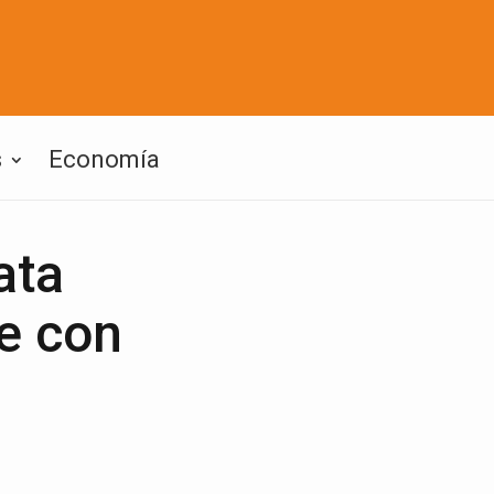
s
Economía
ata
e con