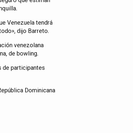
quilla.
ue Venezuela tendrá
odo», dijo Barreto.
ación venezolana
ina, de bowling.
s de participantes
n República Dominicana