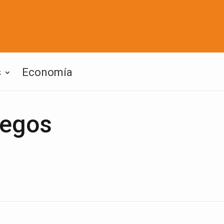
s
Economía
uegos