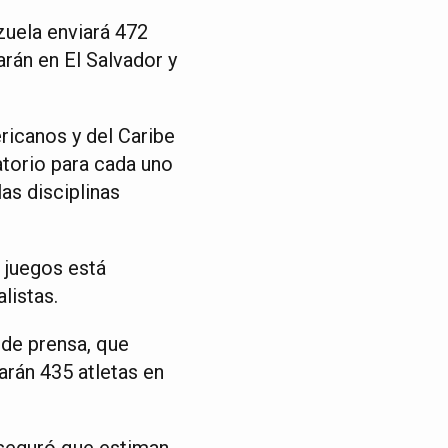
uela enviará 472
rán en El Salvador y
ricanos y del Caribe
atorio para cada uno
las disciplinas
s juegos está
listas.
 de prensa, que
arán 435 atletas en
aseguró que estiman