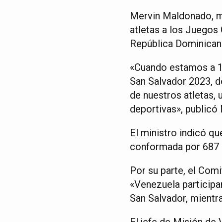
Mervin Maldonado, m
atletas a los Juegos
República Dominicana e
«Cuando estamos a 10
San Salvador 2023, d
de nuestros atletas, 
deportivas», publicó
El ministro indicó qu
conformada por 687 p
Por su parte, el Com
«Venezuela participar
San Salvador, mient
El jefe de Misión de