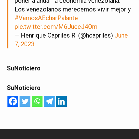
poner a andar la economía venezolana.
Los venezolanos merecemos vivir mejor y
#VamosAEcharPalante
pic.twitter.com/M6UuccJ4Om
— Henrique Capriles R. (@hcapriles)
June
7, 2023
SuNoticiero
SuNoticiero