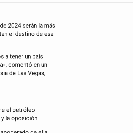
 de 2024 serán la más
ntan el destino de esa
s a tener un país
a», comentó en un
esia de Las Vegas,
re el petróleo
y la oposición.
apoderado de ella,