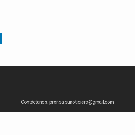
Contáctanos:
prensa.sunoticiero@gmail.com
¿Quieres anunciar con nosotros?
Escríbenos a:
mercadeo.sunoticiero@gmail.com