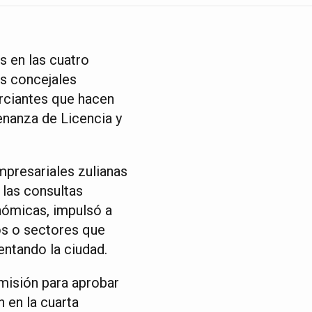
s en las cuatro
os concejales
rciantes que hacen
denanza de Licencia y
mpresariales zulianas
 las consultas
nómicas, impulsó a
ros o sectores que
ntando la ciudad.
misión para aprobar
n en la cuarta