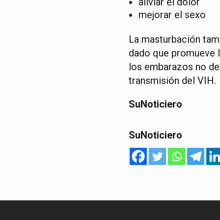
aliviar el dolor
mejorar el sexo
La masturbación tamb
dado que promueve la
los embarazos no des
transmisión del VIH.
SuNoticiero
SuNoticiero