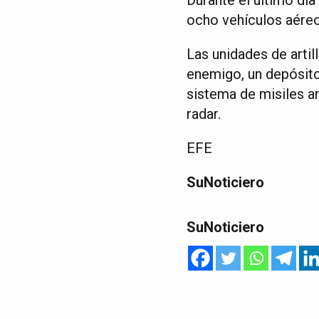
ocho vehículos aéreos
Las unidades de artil
enemigo, un depósito 
sistema de misiles an
radar.
EFE
SuNoticiero
SuNoticiero