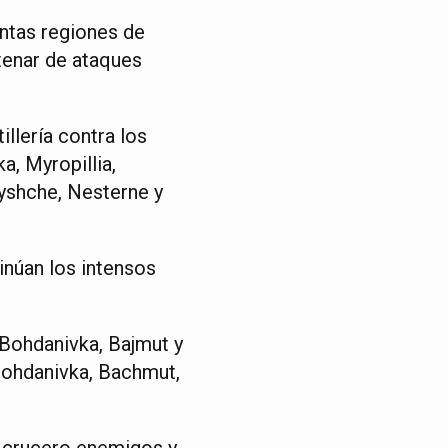
intas regiones de
tenar de ataques
llería contra los
, Myropillia,
tyshche, Nesterne y
inúan los intensos
Bohdanivka, Bajmut y
 Bohdanivka, Bachmut,
e crucero enemigos y