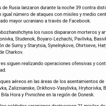
 de Rusia lanzaron durante la noche 39 contra dist
 igual número de ataques con misiles y medio cen
tado mayor ucraniano a través de Facebook.
obozhanshchyna los rusos dispararon morteros y arti
nivka, Studenok, Boyaro-Lezhachi, Pavlivka, Basivka
ón de Sumy y Starytsia, Synelnykove, Ohirtseve, Ha
 de Charkov.
res siguen realizando operaciones ofensivas y cont
ad.
ques aéreos en las áreas de los asentamientos de 
vka, Zaliznianske, Orikhovo-Vasylivka, Hryhorivka,
, Bila Hora y Pivnichne en la región de Donesk.
a los soldados ucranianos destruyeron 21 misiles d