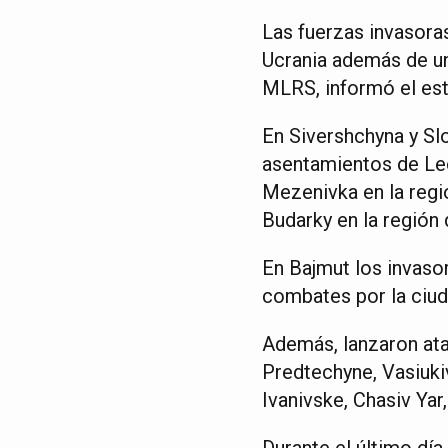
Las fuerzas invasoras
Ucrania además de un
MLRS, informó el es
En Sivershchyna y Sl
asentamientos de Leo
Mezenivka en la regi
Budarky en la región
En Bajmut los invaso
combates por la ciud
Además, lanzaron ata
Predtechyne, Vasiuki
Ivanivske, Chasiv Yar
Durante el último dí