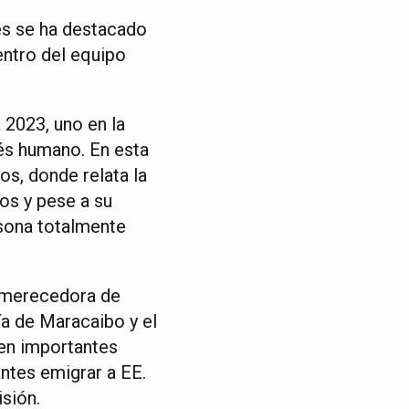
es se ha destacado
entro del equipo
 2023, uno en la
rés humano. En esta
zos, donde relata la
os y pese a su
rsona totalmente
e merecedora de
ía de Maracaibo y el
 en importantes
ntes emigrar a EE.
sión.