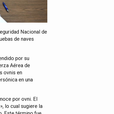
Seguridad Nacional de
ruebas de naves
endido por su
uerza Aérea de
s ovnis en
ersónica en una
noce por ovni. El
, lo cual sugiere la
. Este término fue