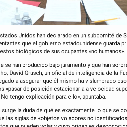
Estados Unidos han declarado en un subcomité de 
entantes que el gobierno estadounidense guarda p
 restos biológicos de sus ocupantes «no humanos».
e se han producido bajo juramento y que han sorpr
o, David Grusch, un oficial de inteligencia de la F
legado a asegurar que él mismo ha vislumbrado eso
s «pasar de posición estacionaria a velocidad sup
 No tengo explicación para ello», apuntaba.
s surge la duda de qué es exactamente lo que se co
 las siglas de «objetos voladores no identificados»
tos que pueden volar y cuyo origen es desconocido