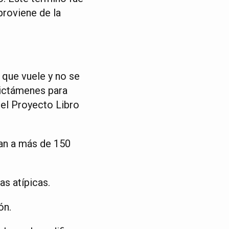
roviene de la
 que vuele y no se
dictámenes para
del Proyecto Libro
dan a más de 150
s atípicas.
ón.