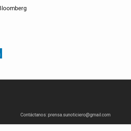
 Bloomberg
Contáctanos:
prensa.sunoticiero@gmail.com
¿Quieres anunciar con nosotros?