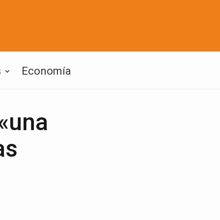
s
Economía
 «una
as