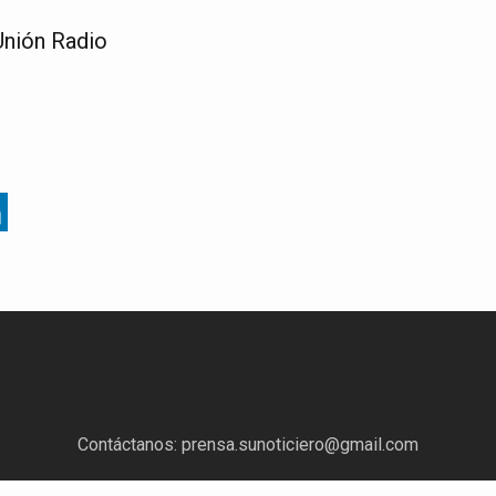
Unión Radio
Contáctanos:
prensa.sunoticiero@gmail.com
¿Quieres anunciar con nosotros?