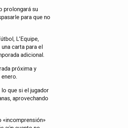
o prolongará su
aspasarle para que no
útbol, L’Equipe,
 una carta para el
mporada adicional.
orada próxima y
 enero.
lo que si el jugador
manas, aprovechando
do «incomprensión»
ás aún cuanto no