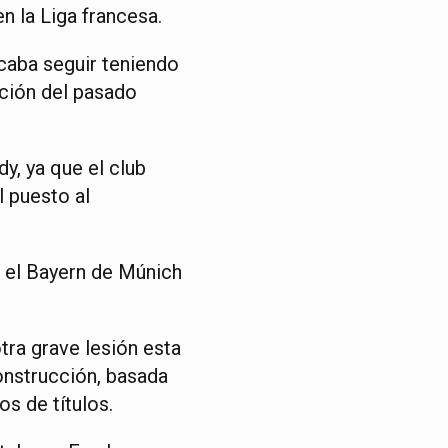
n la Liga francesa.
scaba seguir teniendo
ación del pasado
y, ya que el club
l puesto al
 el Bayern de Múnich
ra grave lesión esta
onstrucción, basada
s de títulos.