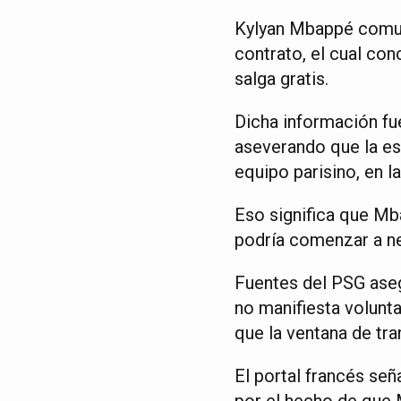
Kylyan Mbappé comuni
contrato, el cual con
salga gratis.
Dicha información fue
aseverando que la est
equipo parisino, en l
Eso significa que Mba
podría comenzar a ne
Fuentes del PSG asegu
no manifiesta volunt
que la ventana de tran
El portal francés se
por el hecho de que