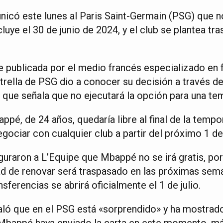
có este lunes al Paris Saint-Germain (PSG) que n
cluye el 30 de junio de 2024, y el club se plantea tr
 publicada por el medio francés especializado en f
rella de PSG dio a conocer su decisión a través de
a que señala que no ejecutará la opción para una te
ppé, de 24 años, quedaría libre al final de la temp
gociar con cualquier club a partir del próximo 1 de
raron a L’Equipe que Mbappé no se irá gratis, por 
ad de renovar será traspasado en las próximas se
sferencias se abrirá oficialmente el 1 de julio.
ñaló que en el PSG está «sorprendido» y ha mostra
 Mbappé haya enviado la carta en este momento, m