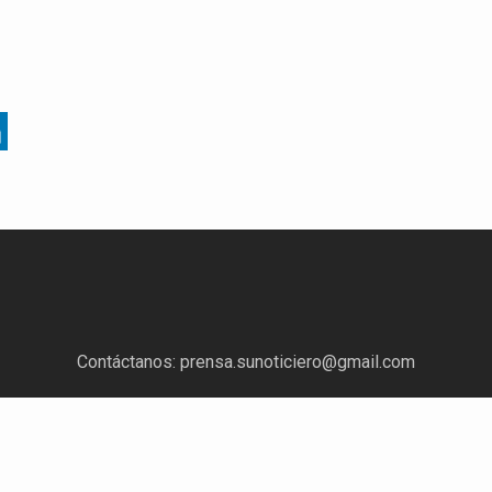
Contáctanos:
prensa.sunoticiero@gmail.com
¿Quieres anunciar con nosotros?
Escríbenos a:
mercadeo.sunoticiero@gmail.com