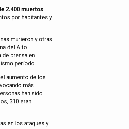
e 2.400 muertos
ntos por habitantes y
onas murieron y otras
na del Alto
 de prensa en
mismo período.
e el aumento de los
rovocando más
personas han sido
los, 310 eran
das en los ataques y