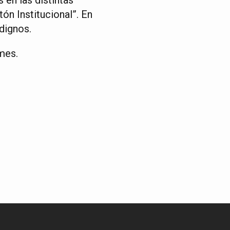
ón Institucional”. En
 dignos.
 mes.