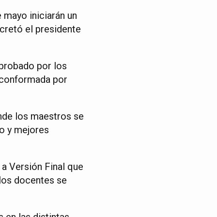
e mayo iniciarán un
cretó el presidente
aprobado por los
, conformada por
onde los maestros se
do y mejores
 a Versión Final que
 los docentes se
 en las distintas