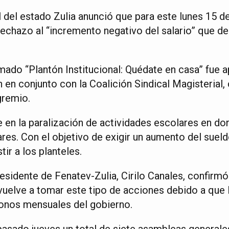
 del estado Zulia anunció que para este lunes 15 d
rechazo al “incremento negativo del salario” que de
amado “Plantón Institucional: Quédate en casa” fue 
n en conjunto con la Coalición Sindical Magisterial
gremio.
e en la paralización de actividades escolares en d
res. Con el objetivo de exigir un aumento del suel
ir a los planteles.
esidente de Fenatev-Zulia, Cirilo Canales, confirmó
vuelve a tomar este tipo de acciones debido a que
 bonos mensuales del gobierno.
pasado jueves un total de siete asambleas generales