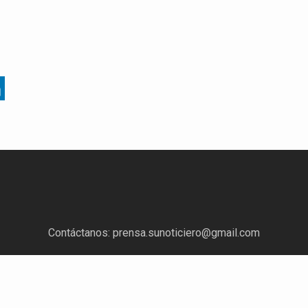
Contáctanos:
prensa.sunoticiero@gmail.com
¿Quieres anunciar con nosotros?
Escríbenos a:
mercadeo.sunoticiero@gmail.com