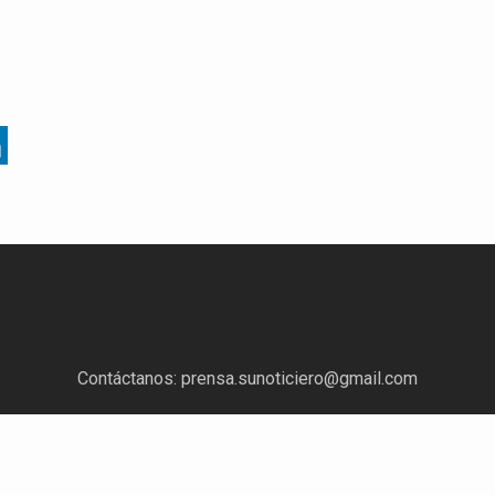
Contáctanos:
prensa.sunoticiero@gmail.com
¿Quieres anunciar con nosotros?
Escríbenos a:
mercadeo.sunoticiero@gmail.com