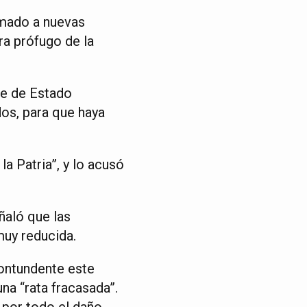
amado a nuevas
ra prófugo de la
fe de Estado
os, para que haya
a Patria”, y lo acusó
ñaló que las
muy reducida.
contundente este
na “rata fracasada”.
 por todo el daño