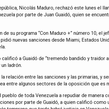
República, Nicolás Maduro, rechazó este lunes el ll
ezuela por parte de Juan Guaidó, quien se encuent
ón de su programa “Con Maduro +” número 10, el je
pidió nuevas sanciones desde Miami, Estados Unid
la.
calificó a Guaidó de “tremendo bandido y traidor a l
 un ladrón.
a relación entre las sanciones y las primarias, y se
lea entre algunos sectores de la oposición que es 
al pueblo de toda Venezuela a repudiar de manera 
iones por parte de Guaidó, a quien calificó como u
s temprano que tarde habrá justicia en Venezuela