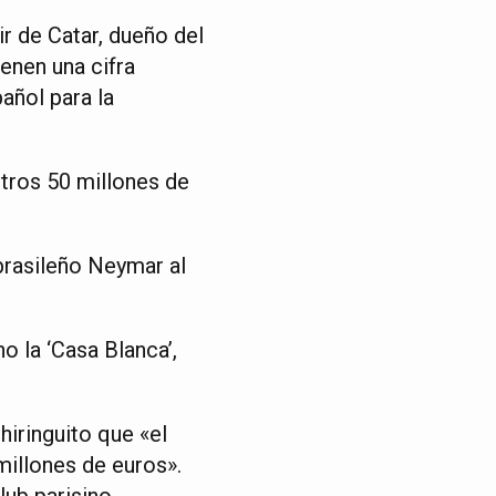
r de Catar, dueño del
ienen una cifra
añol para la
tros 50 millones de
 brasileño Neymar al
 la ‘Casa Blanca’,
iringuito que «el
millones de euros».
lub parisino