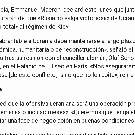
ncia, Emmanuel Macron, declaró este lunes que junt
urarán de que «Rusia no salga victoriosa» de Ucran
 total» al régimen de Kiev.
brantable a Ucrania debe mantenerse a largo plazo.
onómica, humanitaria o de reconstrucción», señaló el 
 tras su reunión con el canciller alemán, Olaf Schol
, en el Palacio del Elíseo en París. «Nos asegurar
osa [de este conflicto], sino que no lo repita», rema
a
có que la ofensiva ucraniana será una operación pr
 semanas o incluso meses». «Queremos que tenga el
ciar una fase de negociación en buenas condiciones
 adelantó que «en los próximos días» habrá más en