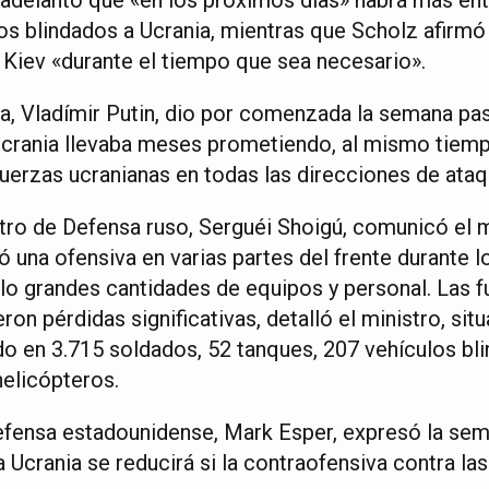
os blindados a Ucrania, mientras que Scholz afirmó
e Kiev «durante el tiempo que sea necesario».
ia, Vladímir Putin, dio por comenzada la semana pa
Ucrania llevaba meses prometiendo, al mismo tiemp
 fuerzas ucranianas en todas las direcciones de ataq
istro de Defensa ruso, Serguéi Shoigú, comunicó el
 una ofensiva en varias partes del frente durante lo
lo grandes cantidades de equipos y personal. Las f
eron pérdidas significativas, detalló el ministro, si
do en 3.715 soldados, 52 tanques, 207 vehículos bl
helicópteros.
efensa estadounidense, Mark Esper, expresó la se
Ucrania se reducirá si la contraofensiva contra las