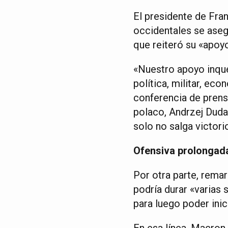
El presidente de Fra
occidentales se aseg
que reiteró su «apoyo
«Nuestro apoyo inque
política, militar, ec
conferencia de prensa
polaco, Andrzej Duda
solo no salga victori
Ofensiva prolongad
Por otra parte, remar
podría durar «varias
para luego poder ini
En esa línea, Macron