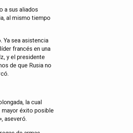
o a sus aliados
ia, al mismo tiempo
 Ya sea asistencia
líder francés en una
z, y el presidente
emos de que Rusia no
rcó.
olongada, la cual
 mayor éxito posible
», aseveró.
tregas de armas,