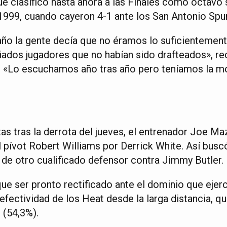
que clasificó hasta ahora a las Finales como octav
999, cuando cayeron 4-1 ante los San Antonio Spur
año la gente decía que no éramos lo suficientemen
dos jugadores que no habían sido drafteados», re
. «Lo escuchamos año tras año pero teníamos la m
s tras la derrota del jueves, el entrenador Joe Maz
l pívot Robert Williams por Derrick White. Así buscó
 de otro cualificado defensor contra Jimmy Butler.
ue ser pronto rectificado ante el dominio que ejerc
fectividad de los Heat desde la larga distancia, qu
 (54,3%).