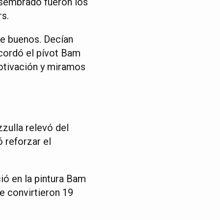
o sembrado fueron los
s.
te buenos. Decían
cordó el pívot Bam
otivación y miramos
zulla relevó del
 reforzar el
ió en la pintura Bam
e convirtieron 19