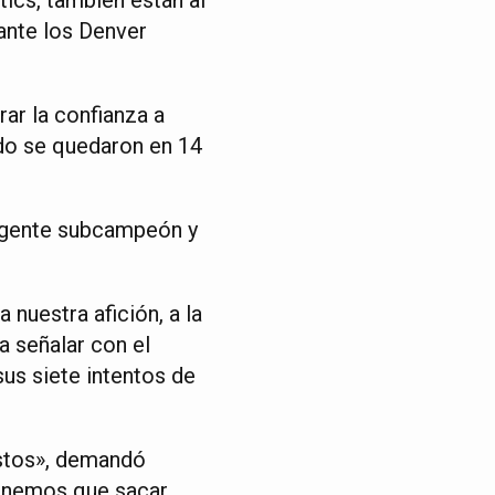
 ante los Denver
ar la confianza a
ido se quedaron en 14
vigente subcampeón y
nuestra afición, a la
a señalar con el
sus siete intentos de
istos», demandó
tenemos que sacar