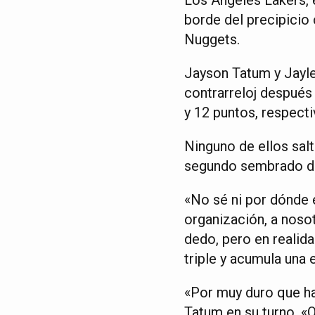
borde del precipicio 
Nuggets.
Jayson Tatum y Jayle
contrarreloj después
y 12 puntos, respect
Ninguno de ellos sal
segundo sembrado del
«No sé ni por dónde 
organización, a noso
dedo, pero en realida
triple y acumula una 
«Por muy duro que ha
Tatum en su turno. «