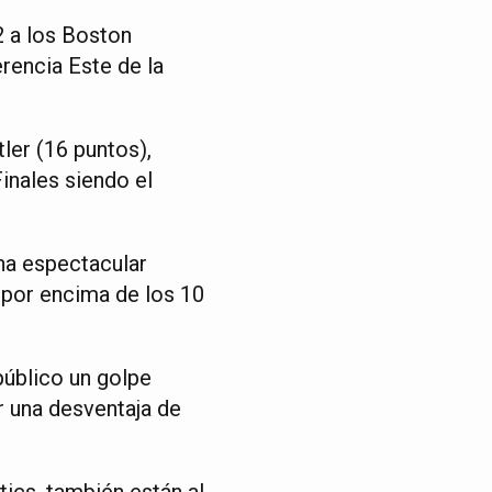
 a los Boston
erencia Este de la
ler (16 puntos),
inales siendo el
na espectacular
s por encima de los 10
público un golpe
r una desventaja de
tics, también están al