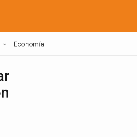
s
Economía
ar
ón