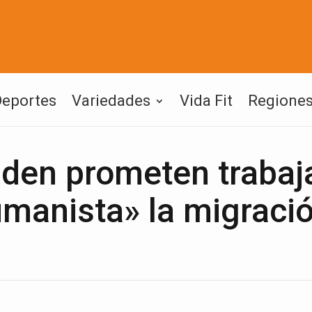
Deportes
Variedades
Vida Fit
Regione
iden prometen trabaj
manista» la migraci