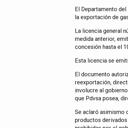
El Departamento del 
la exportación de ga
La licencia general 
medida anterior, emiti
concesión hasta el 10
Esta licencia se emit
El documento autoriz
reexportación, direc
involucre al gobiern
que Pdvsa posea, dir
Se aclaró asimismo 
productos derivados 
prohibidas por el go