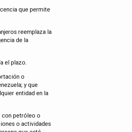
icencia que permite
anjeros reemplaza la
gencia de la
a el plazo.
ortación o
enezuela; y que
quier entidad en la
 con petróleo o
iones o actividades
persona que esté