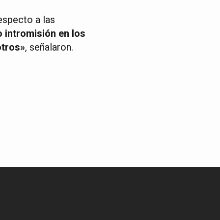
especto a las
o intromisión en los
otros»
, señalaron.