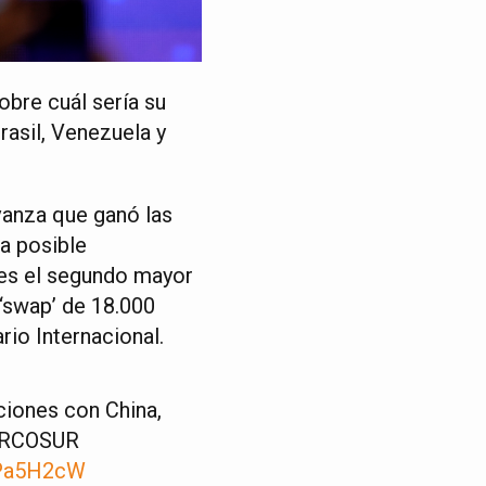
obre cuál sería su
Brasil, Venezuela y
vanza que ganó las
na posible
 es el segundo mayor
‘swap’ de 18.000
rio Internacional.
ciones con China,
MERCOSUR
pPa5H2cW