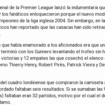
nal de la Premier League lanzó la indumentaria que
 los fanáticos enloquecieron porque el nuevo mod
mpeones de la liga inglesa 2004. Sin embargo, en la
ánicos han reportado que las casacas han sido retir
.
le que había enamorado a los aficionados era que u
terminó con los Gunners levantando el trofeo sin h
6 victorias y 12 empates las que cosechó el elenc
omo Thierry Henry, Robert Pirès, Patrick Vieira y D
 del cuadro londinense que compraron la camiseta a
 bordado faltaban seis resultados. Si se sumaban las 
) faltaban eran 32 partidos, motivo por el cual el 
clamo.