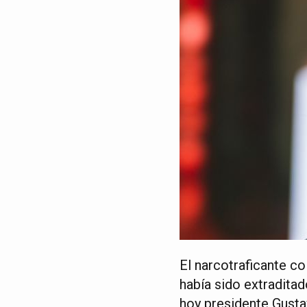
El narcotraficante c
había sido extradita
hoy presidente Gust