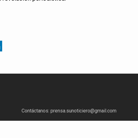
Contáctanos:
prensa.sunoticiero@gmail.com
¿Quieres anunciar con nosotros?
Escríbenos a:
mercadeo.sunoticiero@gmail.com