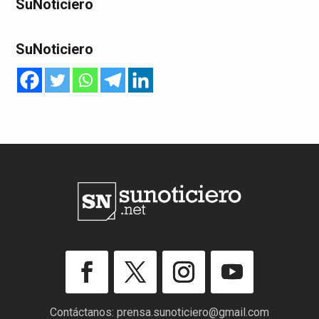
SuNoticiero
SuNoticiero
Contáctanos:
prensa.sunoticiero@gmail.com