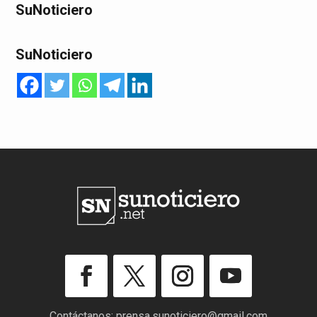
SuNoticiero
SuNoticiero
Contáctanos:
prensa.sunoticiero@gmail.com