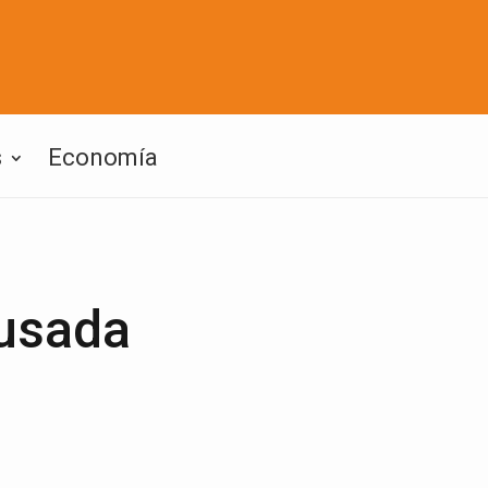
s
Economía
busada