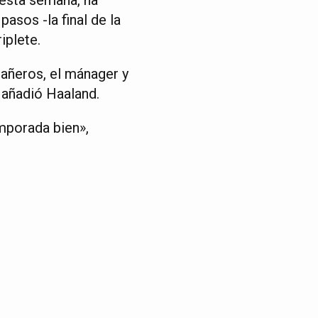
asos -la final de la
iplete.
añeros, el mánager y
 añadió Haaland.
mporada bien»,