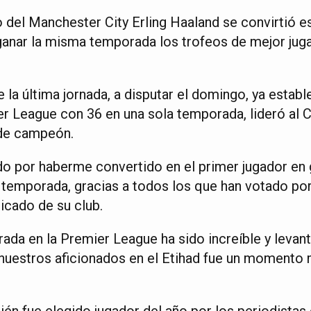
del Manchester City Erling Haaland se convirtió e
 ganar la misma temporada los trofeos de mejor jug
 la última jornada, a disputar el domingo, ya estab
er League con 36 en una sola temporada, lideró al C
 de campeón.
o por haberme convertido en el primer jugador en 
temporada, gracias a todos los que han votado por
cado de su club.
da en la Premier League ha sido increíble y levanta
uestros aficionados en el Etihad fue un momento 
ién fue elegido jugador del año por los periodistas