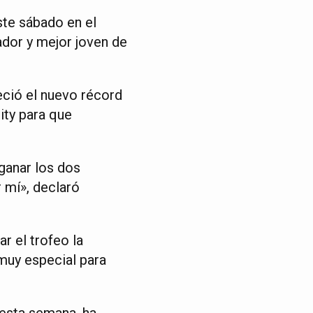
ste sábado en el
ador y mejor joven de
leció el nuevo récord
ity para que
ganar los dos
 mí», declaró
r el trofeo la
muy especial para
 esta semana, ha