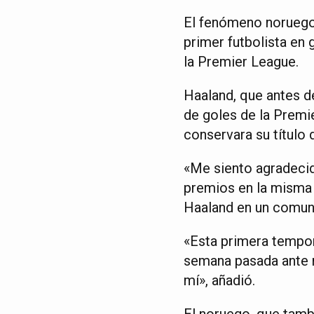
El fenómeno noruego 
primer futbolista en
la Premier League.
Haaland, que antes de
de goles de la Premi
conservara su título
«Me siento agradecid
premios en la misma 
Haaland en un comuni
«Esta primera tempora
semana pasada ante n
mí», añadió.
El noruego, que tamb