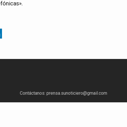
efónicas».
Contáctanos:
prensa.sunoticiero@gmail.com
¿Quieres anunciar con nosotros?
Escríbenos a:
mercadeo.sunoticiero@gmail.com