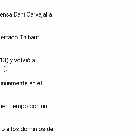
fensa Dani Carvajal a
certado Thibaut
13) y volvió a
1).
tinuamente en el
imer tiempo con un
gro a los dominios de