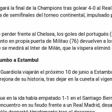
gará la final de la Champions tras golear 4-0 al Rea
a de semifinales del torneo continental, impulsado 
erder frente al Chelsea, los goles del portugués (2
anto en propia puerta de Militao (76) devuelven a los
e medirá al Inter de Milán, que la víspera eliminó 
rumbo a Estambul
uardiola viajarán el próximo 10 de junio a Estambul
rejona de su historia, tras dejar en la cuneta al vig
que en la ida había empatado 1-1 en el Santiago Ber
encuentro en su feudo frente a un Real Madrid, desa
sólo despertó tímidamente tras el descanso.