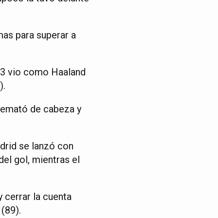
mas para superar a
 73 vio como Haaland
).
 remató de cabeza y
adrid se lanzó con
el gol, mientras el
y cerrar la cuenta
(89).