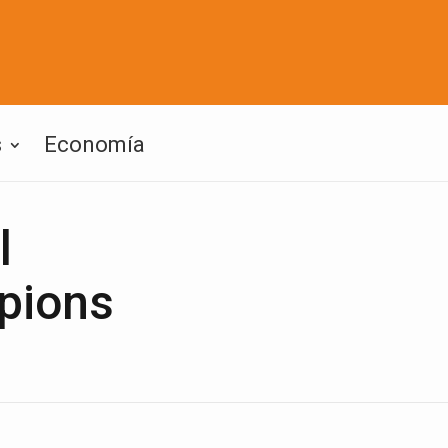
s
Economía
l
mpions