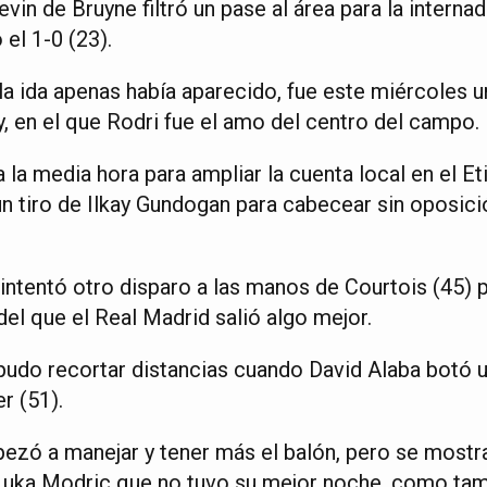
vin de Bruyne filtró un pase al área para la interna
el 1-0 (23).
 la ida apenas había aparecido, fue este miércoles
y, en el que Rodri fue el amo del centro del campo.
 la media hora para ampliar la cuenta local en el Et
n tiro de Ilkay Gundogan para cabecear sin oposici
 intentó otro disparo a las manos de Courtois (45) 
del que el Real Madrid salió algo mejor.
udo recortar distancias cuando David Alaba botó un
r (51).
ezó a manejar y tener más el balón, pero se most
Luka Modric que no tuvo su mejor noche, como tam