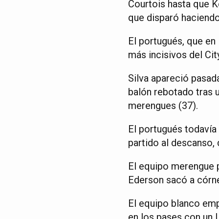
Courtois hasta que Ke
que disparó haciendo 
El portugués, que en
más incisivos del Cit
Silva apareció pasada
balón rebotado tras u
merengues (37).
El portugués todavía
partido al descanso, 
El equipo merengue p
Ederson sacó a córne
El equipo blanco emp
en los pases con un 