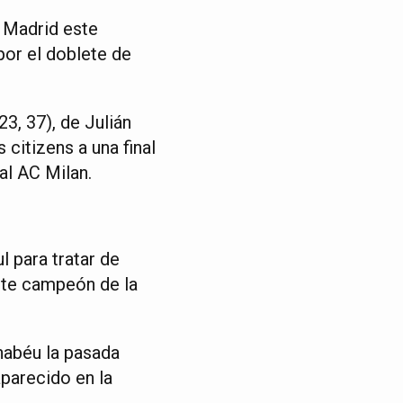
l Madrid este
por el doblete de
3, 37), de Julián
 citizens a una final
al AC Milan.
 para tratar de
ente campeón de la
nabéu la pasada
parecido en la