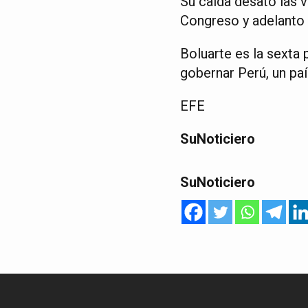
Su caída desató las v
Congreso y adelanto 
Boluarte es la sexta 
gobernar Perú, un paí
EFE
SuNoticiero
SuNoticiero