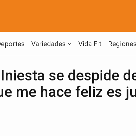
Deportes
Variedades
Vida Fit
Regione
niesta se despide de
ue me hace feliz es j