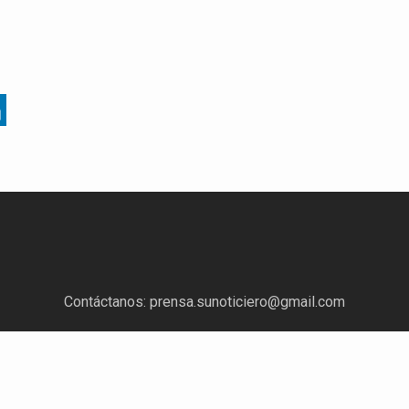
Contáctanos:
prensa.sunoticiero@gmail.com
¿Quieres anunciar con nosotros?
Escríbenos a:
mercadeo.sunoticiero@gmail.com