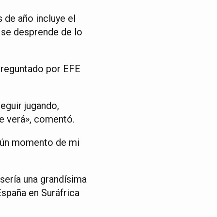
s de año incluye el
 se desprende de lo
r preguntado por EFE
eguir jugando,
se verá», comentó.
lgún momento de mi
sería una grandísima
 España en Suráfrica