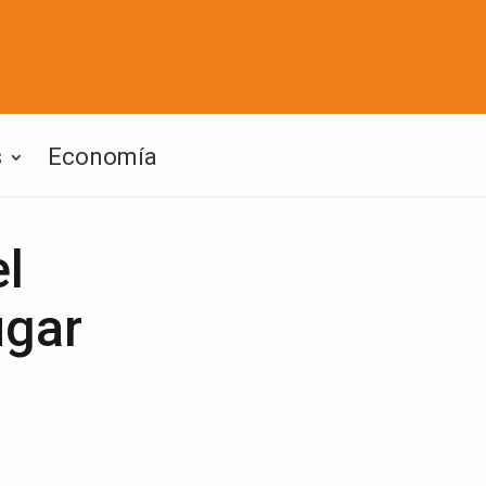
s
Economía
l
ugar