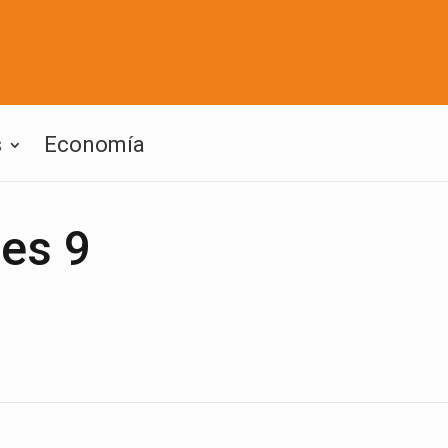
s
Economía
mes 9