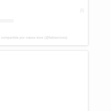
 compartida por ғᴀʙɪᴀɴ ʀɪᴏs (@fabianrioss)