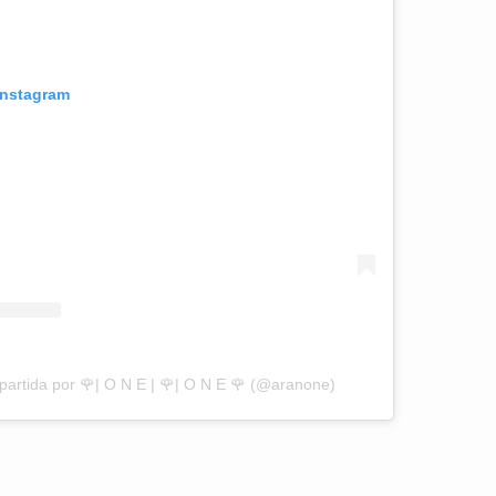
Instagram
artida por 🌹| O N E | 🌹| O N E 🌹 (@aranone)