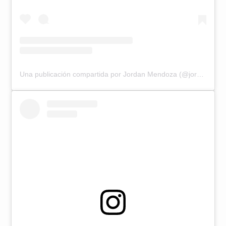
Una publicación compartida por Jordan Mendoza (@jordanmendozaoficial)