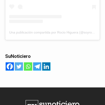
Una publicación compartida por Rocio Higuera (@soyrociohiguera)
SuNoticiero