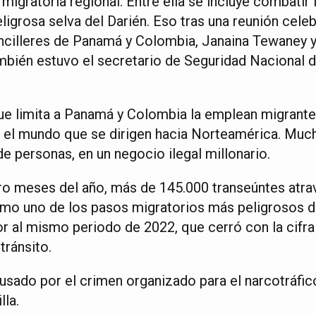
 migratoria regional. Entre ella se incluye combatir 
ligrosa selva del Darién. Eso tras una reunión celeb
cilleres de Panamá y Colombia, Janaina Tewaney y
bién estuvo el secretario de Seguridad Nacional 
que limita a Panamá y Colombia la emplean migrante
 el mundo que se dirigen hacia Norteamérica. Muc
de personas, en un negocio ilegal millonario.
ro meses del año, más de 145.000 transeúntes atrav
omo uno de los pasos migratorios más peligrosos 
or al mismo periodo de 2022, que cerró con la cifr
tránsito.
 usado por el crimen organizado para el narcotráfi
lla.