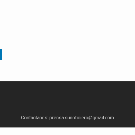
Contáctanos:
prensa.sunoticiero@gmail.com
¿Quieres anunciar con nosotros?