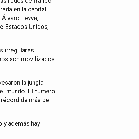
las redes de tráfico
rada en la capital
 Álvaro Leyva,
de Estados Unidos,
s irregulares
hos son movilizados
esaron la jungla.
del mundo. El número
a récord de más de
co y además hay