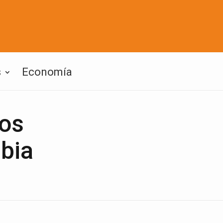
s
Economía
dos
bia