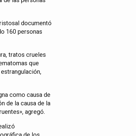
Cristosal documentó
ado 160 personas
a, tratos crueles
 hematomas que
 estrangulación,
signa como causa de
ón de la causa de la
ruentes», agregó.
ealizó
ográfica de los