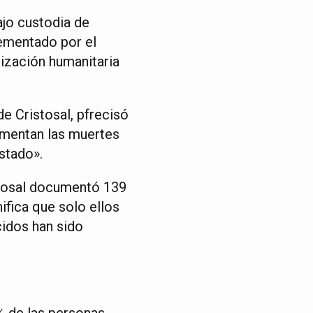
ajo custodia de
lementado por el
nización humanitaria
e Cristosal, pfrecisó
cumentan las muertes
Estado».
stosal documentó 139
ifica que solo ellos
cidos han sido
% de las personas