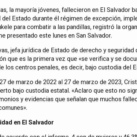
s, la mayoría jóvenes, fallecieron en El Salvador b
 del Estado durante él régimen de excepción, imp
ele para combatir a las pandillas, registró la orga
rme presentado este lunes en San Salvador.
s, jefa jurídica de Estado de derecho y seguridad d
ión que es la primera vez que «se verifica y se do
 de los centros penales, es decir, bajo custodia del 
 27 de marzo de 2022 al 27 de marzo de 2023, Cri
to bajo custodia estatal. «Aclaro que esto no sign
imonios y evidencias que señalan que muchos falle
 comunes».
ridad en El Salvador
de acuerdo con el informe, 4 son de mujeres y 46,3