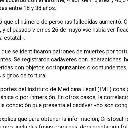
des entre 18 y 38 años.
ó que el número de personas fallecidas aumentó. 
l, y el pasado viernes 26 de mayo «se había verific
 estatal».
que se identificaron patrones de muertes por tortur
ntes. Se registraron cadáveres con laceraciones,
eridas con objetos cortopunzantes o contundentes,
 signos de tortura.
eportes del Instituto de Medicina Legal (IML) con
ánica o por inmersión. En otros casos, la correlaci
la condición que presenta el cadáver «no son cong
xplica que para obtener la información, Cristosal r
ampo, incluidas fosas comunes, documentación fot