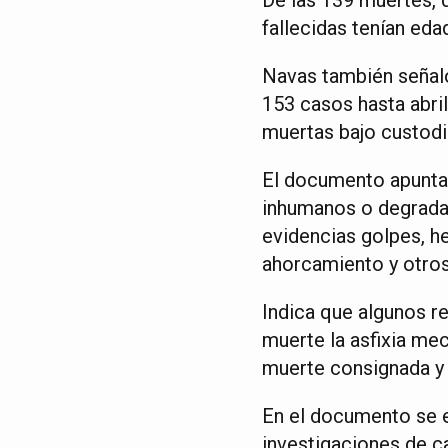
fallecidas tenían eda
Navas también señal
153 casos hasta abri
muertas bajo custodia
El documento apunta 
inhumanos o degrada
evidencias golpes, h
ahorcamiento y otros
Indica que algunos r
muerte la asfixia mec
muerte consignada y 
En el documento se e
investigaciones de c