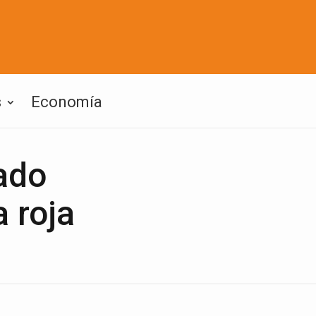
s
Economía
ado
 roja