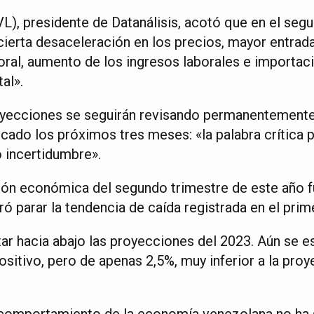
VL), presidente de Datanálisis, acotó que en el se
cierta desaceleración en los precios, mayor entrada
oral, aumento de los ingresos laborales e importa
al».
yecciones se seguirán revisando permanentemente 
rcado los próximos tres meses: «la palabra crítica 
o incertidumbre».
ión económica del segundo trimestre de este año 
ó parar la tendencia de caída registrada en el prim
star hacia abajo las proyecciones del 2023. Aún se 
ositivo, pero de apenas 2,5%, muy inferior a la proy
l comportamiento de la economía venezolana no ha