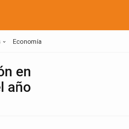
s
Economía
ón en
l año