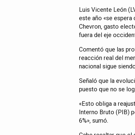
Luis Vicente León (L
este año «se espera 
Chevron, gasto elect
fuera del eje occident
Comentó que las pro
reacción real del me
nacional sigue siend
Señaló que la evoluc
puesto que no se logr
«Esto obliga a reaju
Interno Bruto (PIB) p
6%», sumó.
Cabe resaltar que e