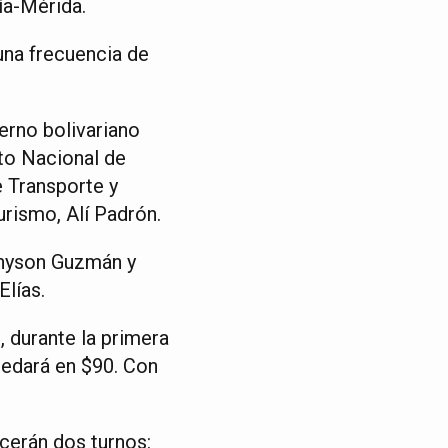
ía-Mérida.
 una frecuencia de
erno bolivariano
uto Nacional de
e Transporte y
rismo, Alí Padrón.
ehyson Guzmán y
lías.
, durante la primera
uedará en $90. Con
ecerán dos turnos: